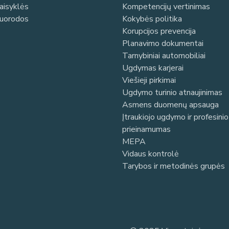
taisyklės
Kompetencijų vertinimas
nuorodos
Kokybės politika
Korupcijos prevencija
Planavimo dokumentai
Tarnybiniai automobiliai
Ugdymas karjerai
Viešieji pirkimai
Ugdymo turinio atnaujinimas
Asmens duomenų apsauga
Įtraukiojo ugdymo ir profesin
prieinamumas
MEPA
Vidaus kontrolė
Tarybos ir metodinės grupės