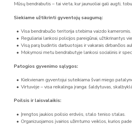
Mūsų bendrabutis – tai vieta, kur jaunuoliai gali augti, tobu
Siekiame užtikrinti gyventojų saugumą:
Visa bendrabučio teritorija stebima vaizdo kameromis.
Reguliariai lankosi policijos pareigūnai, užtikrinantys vi
Visą parą budintis darbuotojas ir vakarais dirbančios a
Mokymosi metu bendrabutyje lankosi socialinis ir spec
Patogios gyvenimo sąlygos:
Kiekvienam gyventojui suteikiama švari miego patalynė
Virtuvėje – visa reikalinga įranga: šaldytuvas, skalbyklė,
Poilsis ir laisvalaikis:
Įrengtos jaukios poilsio erdvės, stalo teniso stalas.
Organizuojamos įvairios užimtumo veiklos, kurios paded