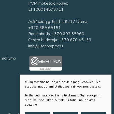
PVM mokėtojo kodas:
LT100014879711
Aukštaičių g. 5, LT-28217 Utena
+370 389 69151
Bendrabutis:
+370 602 85960
Centro budėtoja:
+370 670 45133
info@utenosrpmc.lt
io mokymo
Mūsų svetainė naudoja slapukus (angl. cookies). Šie
slapukai naudojami statistikos ir rinkodaros tikslais.
Jei Jūs sutinkate, kad šiems tikslams būtų naudojami
slapukai, spauskite „Sutinku“ ir toliau naudokitės
svetaine.