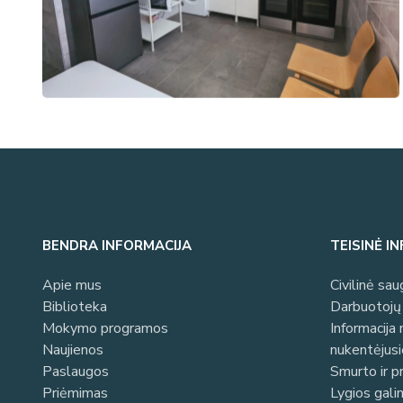
BENDRA INFORMACIJA
TEISINĖ I
Apie mus
Civilinė sau
Biblioteka
Darbuotojų 
Mokymo programos
Informacija
Naujienos
nukentėjus
Paslaugos
Smurto ir p
Priėmimas
Lygios gal