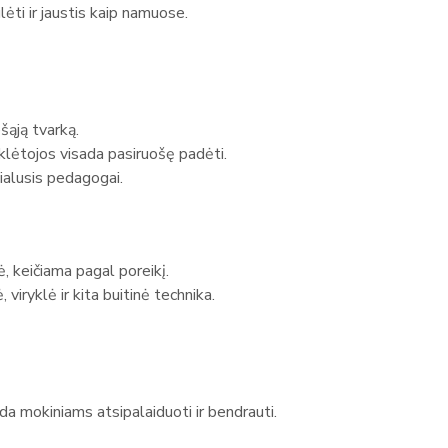
lėti ir jaustis kaip namuose.
ešąją tvarką.
uklėtojos visada pasiruošę padėti.
ialusis pedagogai.
, keičiama pagal poreikį.
 viryklė ir kita buitinė technika.
a mokiniams atsipalaiduoti ir bendrauti.