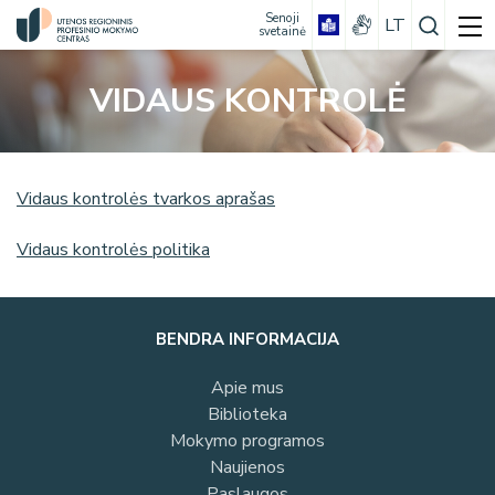
Senoji
LT
svetainė
VIDAUS KONTROLĖ
Baigusiems 12 klasių
Baigusiems 10 klasių
Maisto sektorinis praktinio mokymo centras
Neturintiems pagrindinio išsilavinimo
Vidaus kontrolės tvarkos aprašas
Prekybos sektorinis praktinio mokymo
Tęstinis mokymas (turintiems kvalifikaciją)
centras
Baigimo dokumentai skaitmenine forma
Vidaus kontrolės politika
Priėmimas į 9 ir 10 klases
Patalpų nuoma
Erasmus+ Programos Projektai
Žiemos priėmimas
Suaugusiųjų mokymas
Struktūrinių fondų projektai
Mokinių apgyvendinimas
Traktorininkų mokymas
Naujienos
BENDRA INFORMACIJA
Kiti projektai
2026 m. bendrojo priėmimo į formaliojo
Ūkininkų mokymas
profesinio mokymo programas terminai
NAUJOS KARTOS LIETUVA projektai
Apie mus
Centro struktūra
Dokumentai, reikalingi priėmimui
Biblioteka
Darbuotojų kontaktai
Mokymo programos
Naujienos
Paslaugos