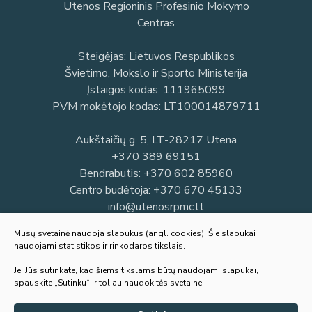
Utenos Regioninis Profesinio Mokymo
Centras
Steigėjas: Lietuvos Respublikos
Švietimo, Mokslo ir Sporto Ministerija
Įstaigos kodas: 111965099
PVM mokėtojo kodas: LT100014879711
Aukštaičių g. 5, LT-28217 Utena
+370 389 69151
Bendrabutis:
+370 602 85960
Centro budėtoja:
+370 670 45133
info@utenosrpmc.lt
Mūsų svetainė naudoja slapukus (angl. cookies). Šie slapukai
naudojami statistikos ir rinkodaros tikslais.
Jei Jūs sutinkate, kad šiems tikslams būtų naudojami slapukai,
spauskite „Sutinku“ ir toliau naudokitės svetaine.