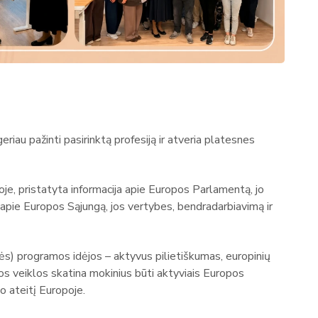
riau pažinti pasirinktą profesiją ir atveria platesnes
e, pristatyta informacija apie Europos Parlamentą, jo
ą apie Europos Sąjungą, jos vertybes, bendradarbiavimą ir
) programos idėjos – aktyvus pilietiškumas, europinių
s veiklos skatina mokinius būti aktyviais Europos
o ateitį Europoje.