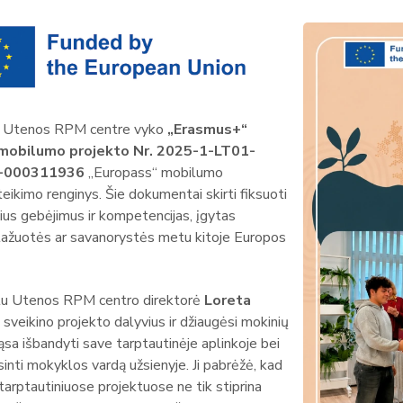
. Utenos RPM centre vyko
„Erasmus+“
mobilumo projekto Nr. 2025-1-LT01-
-000311936
„Europass“ mobilumo
ikimo renginys. Šie dokumentai skirti fiksuoti
inius gebėjimus ir kompetencijas, įgytas
ažuotės ar savanorystės metu kitoje Europos
tu Utenos RPM centro direktorė
Loreta
sveikino projekto dalyvius ir džiaugėsi mokinių
sa išbandyti save tarptautinėje aplinkoje bei
inti mokyklos vardą užsienyje. Ji pabrėžė, kad
arptautiniuose projektuose ne tik stiprina