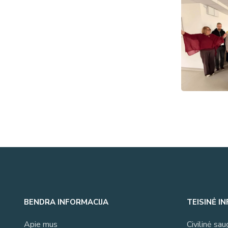
BENDRA INFORMACIJA
TEISINĖ I
Apie mus
Civilinė sau