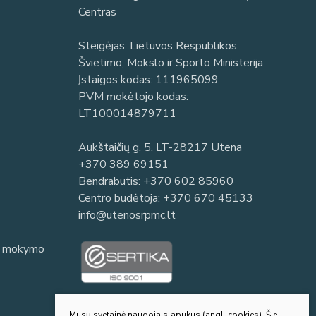
Centras
Steigėjas: Lietuvos Respublikos
Švietimo, Mokslo ir Sporto Ministerija
Įstaigos kodas: 111965099
PVM mokėtojo kodas:
LT100014879711
Aukštaičių g. 5, LT-28217 Utena
+370 389 69151
Bendrabutis:
+370 602 85960
Centro budėtoja:
+370 670 45133
info@utenosrpmc.lt
io mokymo
Mūsų svetainė naudoja slapukus (angl. cookies). Šie