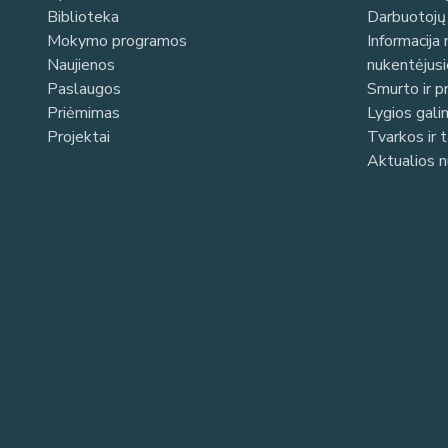
Biblioteka
Darbuotojų 
Mokymo programos
Informacija
Naujienos
nukentėjus
Paslaugos
Smurto ir p
Priėmimas
Lygios gal
Projektai
Tvarkos ir 
Aktualios 