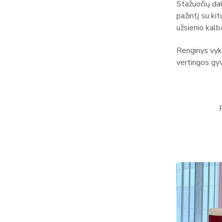
Stažuočių daly
pažintį su ki
užsienio kalb
Renginys vyko
vertingos gyv