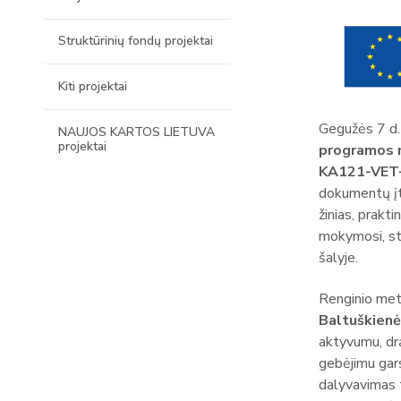
Struktūrinių fondų projektai
Kiti projektai
Gegužės 7 d
NAUJOS KARTOS LIETUVA
projektai
programos 
KA121-VET
dokumentų įte
žinias, prakt
mokymosi, st
šalyje.
Renginio me
Baltuškienė
aktyvumu, drą
gebėjimu gars
dalyvavimas t