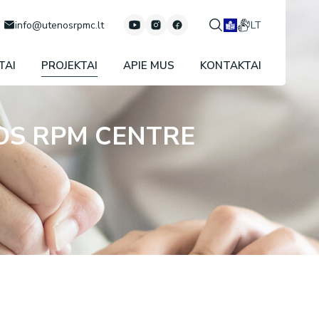
info@utenosrpmc.lt
LT
TAI
PROJEKTAI
APIE MUS
KONTAKTAI
OS RPM CENTRE