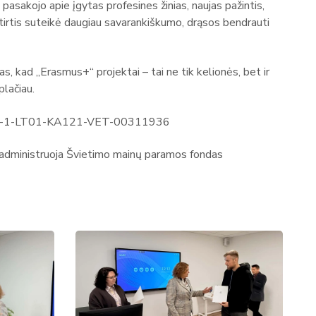
ai pasakojo apie įgytas profesines žinias, naujas pažintis,
patirtis suteikė daugiau savarankiškumo, drąsos bendrauti
, kad „Erasmus+“ projektai – tai ne tik kelionės, bet ir
plačiau.
25-1-LT01-KA121-VET-00311936
 administruoja Švietimo mainų paramos fondas