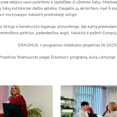
viai dalijosi savo patirtimis ir įspūdžiais iš užsienio šalių. Mokini
tų šalių kultūra bei darbo aplinka. Daugelis jų akcentavo, kad ši 
a ir motyvacijos tobulėti profesinėje srityje.
 šiltoje ir bendrystės kupinoje atmosferoje, dar kartą primindamas
enimiškos patirtys, padedančios augti, tobulėti ir pažinti Europą 
ERASMUS + programos mobilumo projektas Nr.20
Projektas finansuotas pagal Erasmus+ programą, kurią Lietuvoje