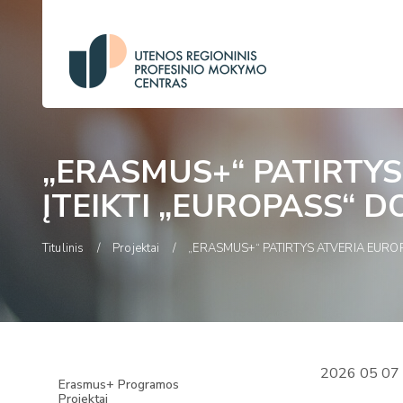
„ERASMUS+“ PATIRTY
ĮTEIKTI „EUROPASS“ 
Titulinis
Projektai
„ERASMUS+“ PATIRTYS ATVERIA EURO
2026 05 07
Erasmus+ Programos
Projektai