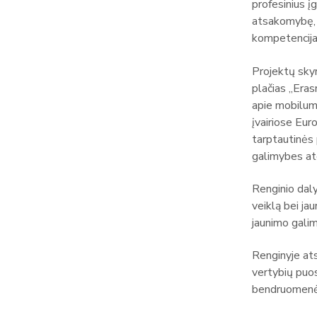
profesinius į
atsakomybę, 
kompetencija
Projektų sky
plačias „Era
apie mobilum
įvairiose Eur
tarptautinės 
galimybes ate
Renginio dal
veiklą bei ja
jaunimo gali
Renginyje at
vertybių puos
bendruomenės 