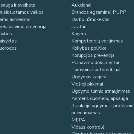
sauga ir sveikata
Aukcionai
 nusikalstamos veikos
Brandos egzaminai, PUPP
iems asmenims
Darbo užmokestis
riekabiavimo prevencija
Įstatai
imybes
Karjera
taisyklės
Kompetencijų vertinimas
nuorodos
Kokybės politika
Korupcijos prevencija
Planavimo dokumentai
Tarnybiniai automobiliai
Ugdymas karjerai
Viešieji pirkimai
Ugdymo turinio atnaujinimas
Asmens duomenų apsauga
Įtraukiojo ugdymo ir profesin
prieinamumas
MEPA
Vidaus kontrolė