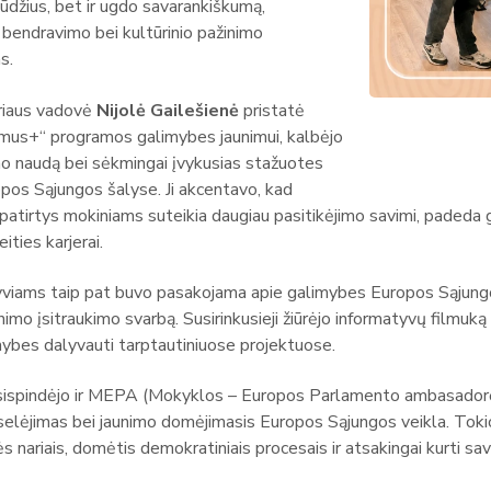
gūdžius, bet ir ugdo savarankiškumą,
bendravimo bei kultūrinio pažinimo
s.
riaus vadovė
Nijolė Gailešienė
pristatė
smus+“ programos galimybes jaunimui, kalbėjo
o naudą bei sėkmingai įvykusias stažuotes
opos Sąjungos šalyse. Ji akcentavo, kad
patirtys mokiniams suteikia daugiau pasitikėjimo savimi, padeda ge
ities karjerai.
yviams taip pat buvo pasakojama apie galimybes Europos Sąjungoj
unimo įsitraukimo svarbą. Susirinkusieji žiūrėjo informatyvų filmuk
mybes dalyvauti tarptautiniuose projektuose.
sispindėjo ir MEPA (Mokyklos – Europos Parlamento ambasadorės
elėjimas bei jaunimo domėjimasis Europos Sąjungos veikla. Tokio
nariais, domėtis demokratiniais procesais ir atsakingai kurti sav